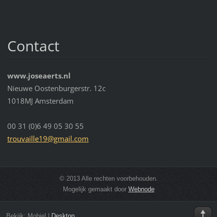
Contact
www.joseaerts.nl
Nieuwe Oostenburgerstr. 12c
1018MJ Amsterdam
00 31 (0)6 49 05 30 55
trouvail
le19@gma
il.com
© 2013 Alle rechten voorbehouden.
Mogelijk gemaakt door
Webnode
Bekijk:
Mobiel
|
Desktop