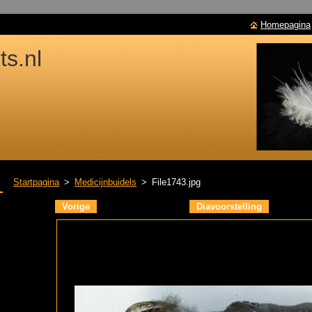
Homepagina
s.nl
Startpagina
>
Medicijnbuidels
>
File1743.jpg
Vorige
Diavoorstelling