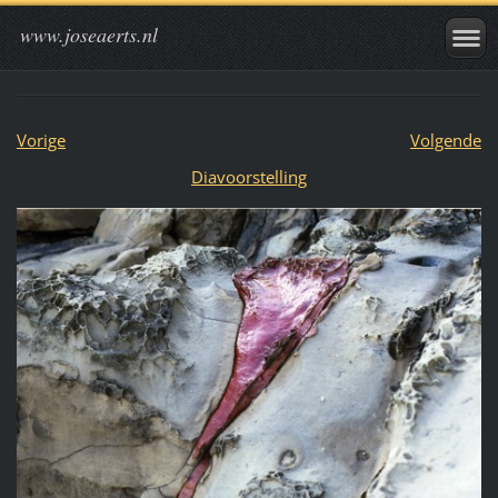
www.joseaerts.nl
Vorige
Volgende
Diavoorstelling