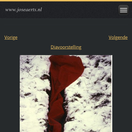
www.joseaerts.nl
Vorige
Volgende
Diavoorstelling