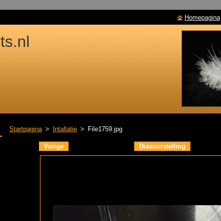
Homepagina
s.nl
Startpagina
>
Intallatie
>
File1759.jpg
Vorige
Diavoorstelling