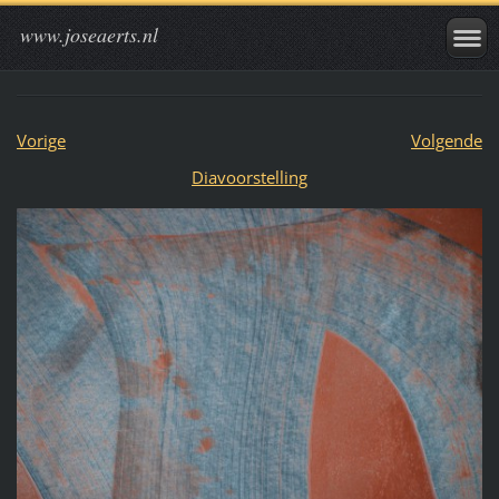
www.joseaerts.nl
Vorige
Volgende
Diavoorstelling