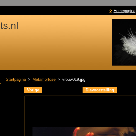
Homepagina
s.nl
Startpagina
>
Metamorfose
>
vrouw019.jpg
Vorige
Diavoorstelling