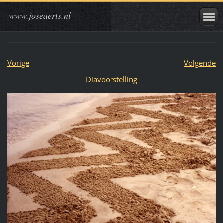
www.joseaerts.nl
Vorige
Volgende
Diavoorstelling