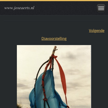
www.joseaerts.nl
Volgende
Diavoorstelling