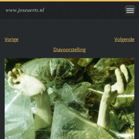
www.joseaerts.nl
Vorige
Volgende
Diavoorstelling