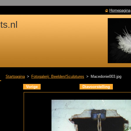
Homepagina
s.nl
Startpagina
>
Fotogalerij: Beelden/Sculptures
>
Macedonie003.jpg
Vorige
Diavoorstelling